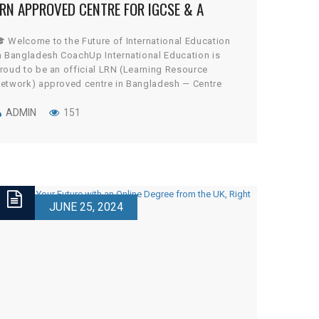
RN APPROVED CENTRE FOR IGCSE & A
EVELS IN DHAKA, BANGLADESH (CENTRE
 Welcome to the Future of International Education
ODE: BD003)
n Bangladesh CoachUp International Education is
roud to be an official LRN (Learning Resource
etwork) approved centre in Bangladesh — Centre
ode BD003. Located in the heart of Dhaka, we
rovide world-class British education through IGCSE
ADMIN
151
nd A Level programs designed to prepare students
or global success. […]
JUNE 25, 2024