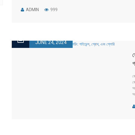
dreams are within reach! Why Choose CoachUP
International Education? 🔹 Flexible Learning: Complete
ADMIN
999
your degree online with assignment-based courses.
Perfect for those who [...]
JUNE 24, 2024
ক
গ
ক
ক
আ
অন
সর
[..