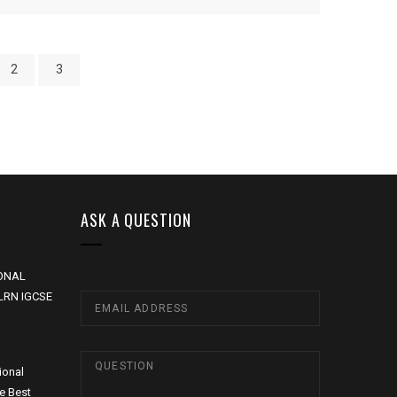
2
3
ASK A QUESTION
ONAL
LRN IGCSE
ional
he Best