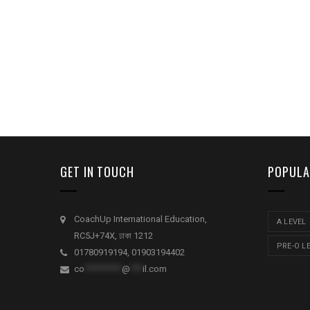
GET IN TOUCH
POPULA
CoachUp International Education,
A LEVEL
RC5J+74X, ঢাকা 1212
PRE-O L
01780919194, 01903194402
co
*********
@
***
il.com