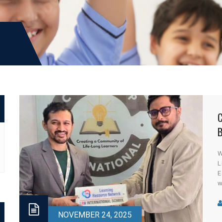
B
W
L
E
w
L
p
s
NOVEMBER 24, 2025