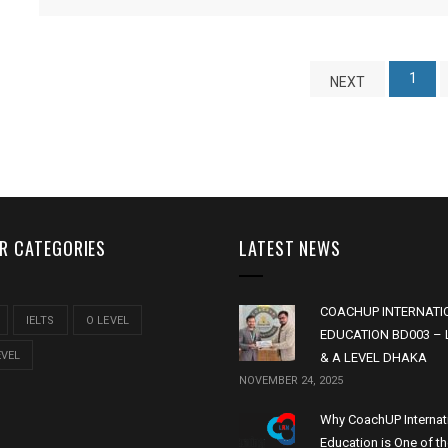
1
NEXT
R CATEGORIES
LATEST NEWS
COACHUP INTERNATI
IELTS
O LEVEL
EDUCATION BD003 – 
EVEL
& A LEVEL DHAKA
NOVEMBER 24, 2025
Why CoachUP Internat
Education is One of t