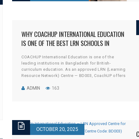
q
WHY COACHUP INTERNATIONAL EDUCATION
IS ONE OF THE BEST LRN SCHOOLS IN
BANGLADESH
COACHUP International Education is one of the
leading institutions in Bangladesh for British-
curriculum education. As an approved LRN (Learning
Resource Network) Centre — BD003, CoachUP offers
globally recognized IGCSE and A Level programs in
Dhaka, providing students with a strong foundation
ADMIN
163
for success at international universities. In this post,
discover why CoachUP International Education
stands […]
OCTOBER 20, 2025