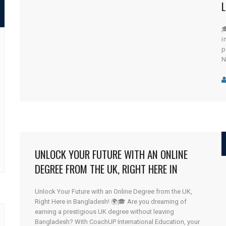
L
L

C
i
p
N
C
p
a
f
UNLOCK YOUR FUTURE WITH AN ONLINE
DEGREE FROM THE UK, RIGHT HERE IN
BANGLADESH! 🌍🎓
Unlock Your Future with an Online Degree from the UK,
Right Here in Bangladesh! 🌍🎓 Are you dreaming of
earning a prestigious UK degree without leaving
Bangladesh? With CoachUP International Education, your