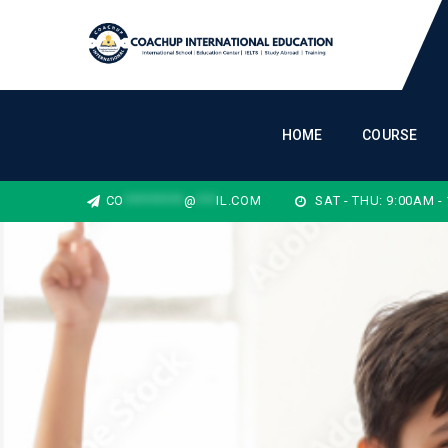
HOME
COURSE
CO
*********
@
***
IL.COM
SAT - THU: 9:00AM -