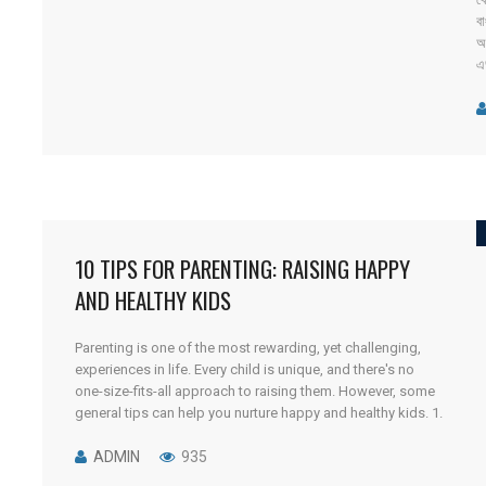
বা
অ
এ
কর
প্
10 TIPS FOR PARENTING: RAISING HAPPY
AND HEALTHY KIDS
Parenting is one of the most rewarding, yet challenging,
experiences in life. Every child is unique, and there's no
one-size-fits-all approach to raising them. However, some
general tips can help you nurture happy and healthy kids. 1.
Build a Strong Bond with Your Child The most important
thing you can do for your child is [...]
ADMIN
935