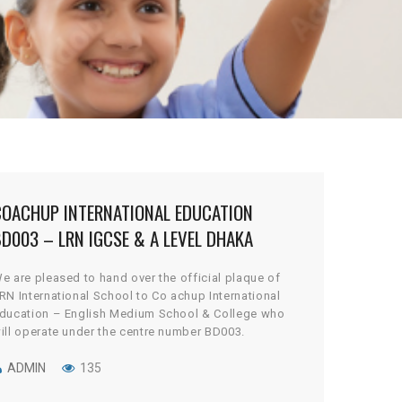
COACHUP INTERNATIONAL EDUCATION
D003 – LRN IGCSE & A LEVEL DHAKA
e are pleased to hand over the official plaque of
RN International School to Co achup International
ducation – English Medium School & College who
ill operate under the centre number BD003.
earning Resource Network is excited about this new
artnership and remains fully committed to
ADMIN
135
upporting Couchup International in promoting