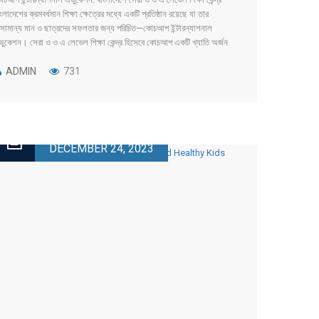
ংলাদেশের ক্রমবর্ধমান শিক্ষা ক্ষেত্রের মধ্যে একটি প্রতিষ্ঠান রয়েছে যা তার
সামান্য মান ও ছাত্রদের সফলতার জন্য পরিচিত—কোচআপ ইন্টারন্যাশনাল
ডুকেশন। সেরা ও ও এ লেভেল শিক্ষা কেন্দ্র হিসেবে কোচআপ একটি খ্যাতি অর্জন
েছে তার বিস্তৃত পাঠ্যক্রম, অভিজ্ঞ শিক্ষকবৃন্দ এবং ছাত্রদের সফলতার প্রতি দৃঢ়
রতিশ্রুতির মাধ্যমে। [...]
ADMIN
731
DECEMBER 24, 2023