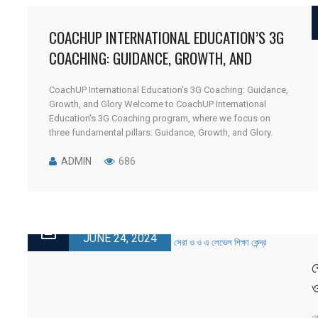
COACHUP INTERNATIONAL EDUCATION’S 3G
COACHING: GUIDANCE, GROWTH, AND
GLORY
CoachUP International Education's 3G Coaching: Guidance,
Growth, and Glory Welcome to CoachUP International
Education's 3G Coaching program, where we focus on
three fundamental pillars: Guidance, Growth, and Glory.
This unique approach ensures that students receive the
highest quality education and support for their O & A Level
ADMIN
686
programs from the Cambridge and Edexcel curricula.
Recognized [...]
JUNE 24, 2024
ক
ও
ক